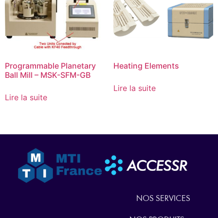
Programmable Planetary
Heating Elements
Ball Mill – MSK-SFM-GB
Lire la suite
Lire la suite
NOS SERVICES