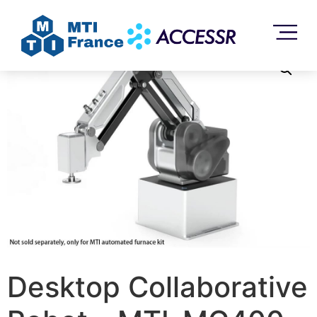
Accueil
/
Sans catégorie
/ Desktop Collaborative Robot
– MTI-MG400
Desktop Collaborative