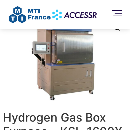
Accueil
/
Sans catégorie
/ Hydrogen Gas Box Furnace –
KSL-1600X-H5
Hydrogen Gas Box