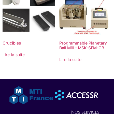
Crucibles
Programmable Planetary
Ball Mill – MSK-SFM-GB
Lire la suite
Lire la suite
NOS SERVICES