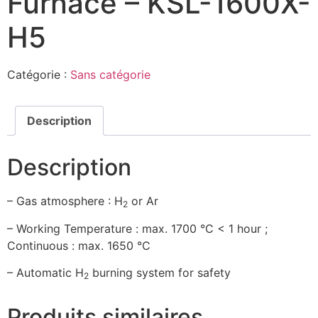
Furnace – KSL-1600X-
H5
Catégorie :
Sans catégorie
Description
Description
– Gas atmosphere : H
or Ar
2
– Working Temperature : max. 1700 °C < 1 hour ;
Continuous : max. 1650 °C
– Automatic H
burning system for safety
2
Produits similaires