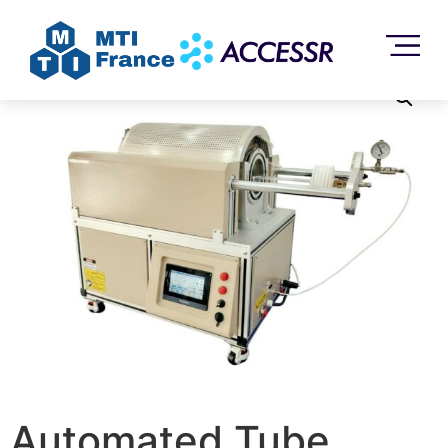
Accueil
/
Sans catégorie
/ Automated Tube Furnace for
AI Material Research – OTF-1200XS5-ASD
Automated Tube