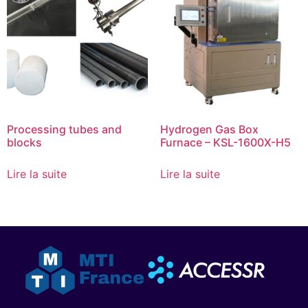
Processing tubes and
Hydrogen Gas Box
blocks
Furnace – KSL-1600X-H5
Lire la suite
Lire la suite