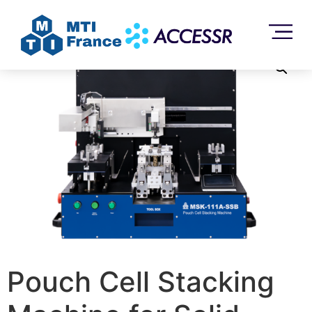
Accueil
/
Sans catégorie
/ Pouch Cell Stacking Machine
for Solid State Battery – MSK-111A-SSB
Pouch Cell Stacking