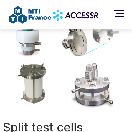
Accueil
/
Sans catégorie
/ Split test cells
Split test cells